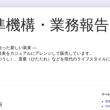
準機構・業務報告
に合った新しい装束 ―
装束をカジュアルにアレンジして販売しています。
のうし）、直垂（ひたたれ）などを現代のライフスタイル
ラベル
業
告
PH