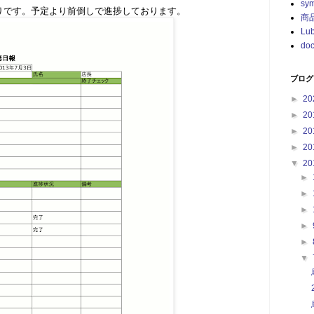
sy
りです。予定より前倒しで進捗しております。
商
Lu
doc
ブログ
►
20
►
20
►
20
►
20
▼
20
►
►
►
►
►
▼