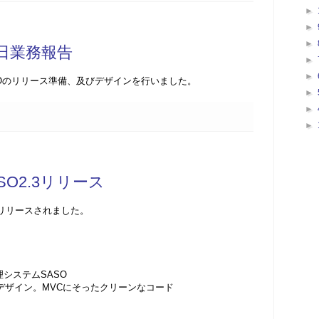
►
►
►
20日業務報告
►
►
Oのリリース準備、及びデザインを行いました。
►
►
►
O2.3リリース
がリリースされました。
システムSASO
、クールなデザイン。MVCにそったクリーンなコード