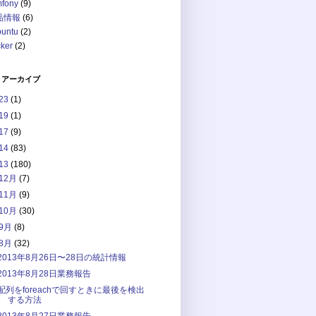
mfony
(9)
品情報
(6)
buntu
(2)
ker
(2)
 アーカイブ
23
(1)
19
(1)
17
(9)
14
(83)
13
(180)
12月
(7)
11月
(9)
10月
(30)
9月
(8)
8月
(32)
2013年8月26日〜28日の統計情報
2013年8月28日業務報告
配列をforeachで回すときに最後を検出
する方法