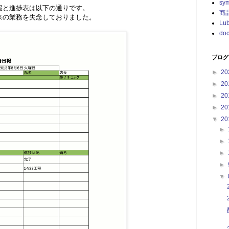
sy
報と進捗表は以下の通りです。
商
来の業務を失念しておりました。
Lu
doc
ブログ
►
20
►
20
►
20
►
20
▼
20
►
►
►
►
▼