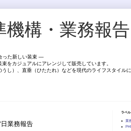
準機構・業務報告
に合った新しい装束 ―
装束をカジュアルにアレンジして販売しています。
のうし）、直垂（ひたたれ）などを現代のライフスタイル
ラベル
業
び7日業務報告
PH