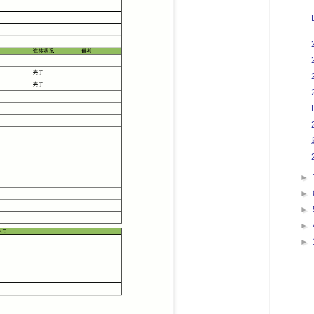
►
►
►
►
►